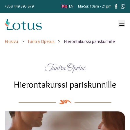
+358 449 395 879
EN
Ma-Su: 10am - 21pm
Etusivu
>
Tantra Opetus
>
Hierontakurssi pariskunnille
Tantra Opetus
Hierontakurssi pariskunnille