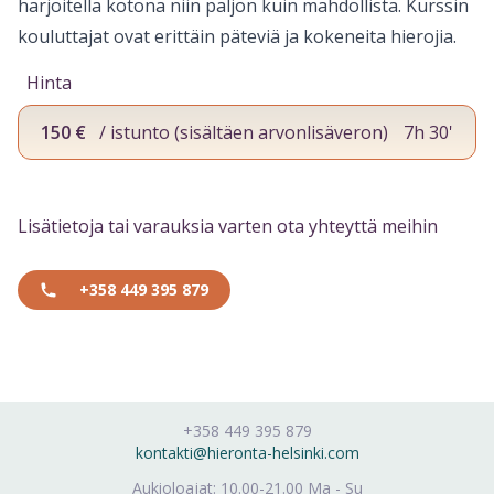
harjoitella kotona niin paljon kuin mahdollista. Kurssin
kouluttajat ovat erittäin päteviä ja kokeneita hierojia.
Hinta
150 €
/ istunto (sisältäen arvonlisäveron)
7h 30'
Lisätietoja tai varauksia varten ota yhteyttä meihin
+358 449 395 879
+358 449 395 879
kontakti@hieronta-helsinki.com
Aukioloajat: 10.00-21.00 Ma - Su