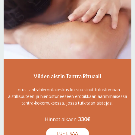
Viiden aistin Tantra Rituaali
Lotus tantrahierontakeskus kutsuu sinut tutustumaan
aistillisuuteen ja hienostuneeseen erotiikkaan äärimmäisessä
tantra-kokemuksessa, jossa tutkitaan aistejasi.
330€
Hinnat alkaen
LUE LISÄÄ