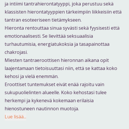
ja intiimi tantrahierontatyyppi, joka perustuu sekä
klassisten hierontatyyppien tärkeimpiin liikkeisiin että
tantran esoteeriseen tietämykseen.
Hieronta rentouttaa sinua syvästi sekä fyysisesti että
emotionaalisesti. Se lievittää seksuaalisia
turhautumisia, energiatukoksia ja tasapainottaa
chakrojasi.
Miesten tantraeroottisen hieronnan aikana opit
laajentamaan tietoisuuttasi niin, että se kattaa koko
kehosi ja vielä enemmän.
Eroottiset tuntemukset eivät enää rajoitu vain
sukupuolielinten alueelle. Koko kehostasi tulee
herkempi ja kykenevä kokemaan erilaisia
hienostuneen nautinnon muotoja.
Lue lisää...