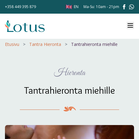
+358 449 395 879
EN
Ma-Su: 10am - 21pm
Etusivu
>
Tantra Hieronta
>
Tantrahieronta miehille
Hieronta
Tantrahieronta miehille