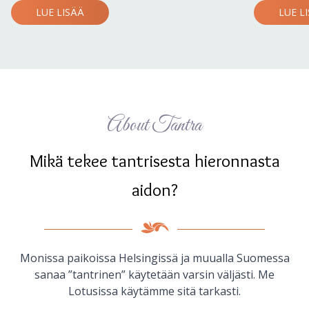
LUE LISÄÄ
LUE L
About Tantra
Mikä tekee tantrisesta hieronnasta
aidon?
Monissa paikoissa Helsingissä ja muualla Suomessa
sanaa ”tantrinen” käytetään varsin väljästi. Me
Lotusissa käytämme sitä tarkasti.