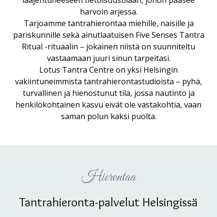
laajentuneeseen tietoisuustilaan, johon pääsee
harvoin arjessa.
Tarjoamme tantrahierontaa miehille, naisille ja
pariskunnille sekä ainutlaatuisen Five Senses Tantra
Ritual -rituaalin – jokainen niistä on suunniteltu
vastaamaan juuri sinun tarpeitasi.
Lotus Tantra Centre on yksi Helsingin
vakiintuneimmista tantrahierontastudioista – pyhä,
turvallinen ja hienostunut tila, jossa nautinto ja
henkilökohtainen kasvu eivät ole vastakohtia, vaan
saman polun kaksi puolta.
Hierontaa
Tantrahieronta-palvelut Helsingissä