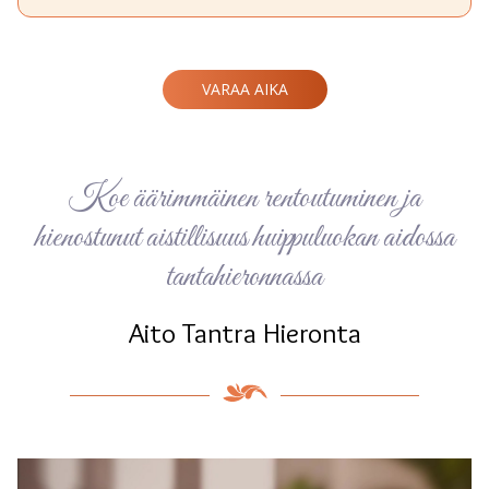
VARAA AIKA
Koe äärimmäinen rentoutuminen ja
hienostunut aistillisuus huippuluokan aidossa
tantahieronnassa
Aito Tantra Hieronta