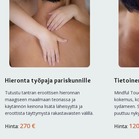
Hieronta työpaja pariskunnille
Tietoine
Tutustu tantran eroottisen hieronnan
Mindful Tou
maagiseen maailmaan teoriassa ja
kokemus, ko
käytännön keinona lisätä läheisyyttä ja
sydämeen. Se
eroottista täyttymystä rakastavaisten välillä.
puuttuu nyk
270 €
120
Hinta:
Hinta: