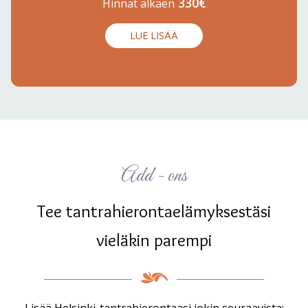
330€
Hinnat alkaen
LUE LISÄÄ
Add - ons
Tee tantrahierontaelämyksestäsi
vieläkin parempi