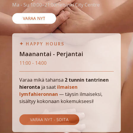
Ma - Su 10:00–21:00
Helsinki City Centre
VARAA NYT
✦ HAPPY HOURS
Maanantai - Perjantai
11:00 - 14:00
Varaa mikä tahansa
2 tunnin tantrinen
hieronta
ja saat
ilmaisen
lymfahieronnan
— täysin ilmaiseksi,
sisältyy kokonaan kokemukseesi!
VARAA NYT - SOITA