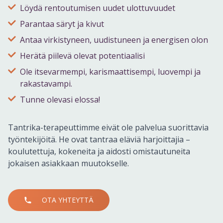
Löydä rentoutumisen uudet ulottuvuudet
Parantaa säryt ja kivut
Antaa virkistyneen, uudistuneen ja energisen olon
Herätä piilevä olevat potentiaalisi
Ole itsevarmempi, karismaattisempi, luovempi ja
rakastavampi.
Tunne olevasi elossa!
Tantrika-terapeuttimme eivät ole palvelua suorittavia
työntekijöitä. He ovat tantraa eläviä harjoittajia –
koulutettuja, kokeneita ja aidosti omistautuneita
jokaisen asiakkaan muutokselle.
OTA YHTEYTTÄ