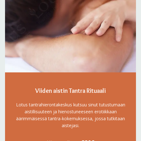
Viiden aistin Tantra Rituaali
Lotus tantrahierontakeskus kutsuu sinut tutustumaan
aistillisuuteen ja hienostuneeseen erotiikkaan
äärimmäisessä tantra-kokemuksessa, jossa tutkitaan
aistejasi.