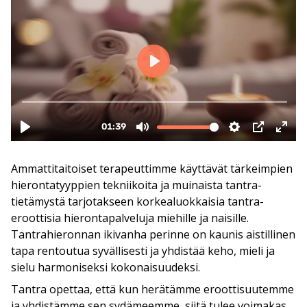
Ammattitaitoiset terapeuttimme käyttävät tärkeimpien
hierontatyyppien tekniikoita ja muinaista tantra-
tietämystä tarjotakseen korkealuokkaisia tantra-
eroottisia hierontapalveluja miehille ja naisille.
Tantrahieronnan ikivanha perinne on kaunis aistillinen
tapa rentoutua syvällisesti ja yhdistää keho, mieli ja
sielu harmoniseksi kokonaisuudeksi.
Tantra opettaa, että kun herätämme eroottisuutemme
ja yhdistämme sen sydämeemme, siitä tulee voimakas