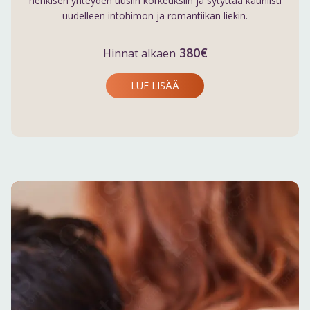
henkisen yhteyden uusiin korkeuksiin ja sytyttää kauniisti
uudelleen intohimon ja romantiikan liekin.
380€
Hinnat alkaen
LUE LISÄÄ