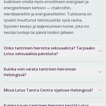
kudoksen ohella myös eroottiseen energiaan ja
energeettiseen kehoon — chakroihin,
meridiaaneihin ja energiareitteihin. Tuloksena on
syvästi muuttunut tietoisuustila: syvä rauha,
fyysinen keveys ja laajentumisen tunne, joka voi
kestää tunteja tai päiviä hoidon jälkeen.
Onko tantrinen hieronta seksuaalista? Tarjoaako
Lotus seksuaalisia palveluita?
Kuinka voin varata tantrisen hieronnan
Helsingissä?
Missä Lotus Tantra Centre sijaitsee Helsingissä?
Kuinka kauan tantrinen hieronta kestää Lotus