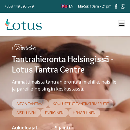
+358 449 395 879
EN
Ma-Su: 10am - 21pm
Tervetuloa
Tantrahieronta Helsingissä -
Lotus Tantra Centre
Ammattimaista tantrahierontaa miehille, naisille
ja pareille Helsingin keskustassa.
AITOA TANTRAA
KOULUTETUT TANTRATERAPEUTIT
AISTILLINEN
ENERGINEN
HENGELLINEN
Aukioloajat
Sijainti